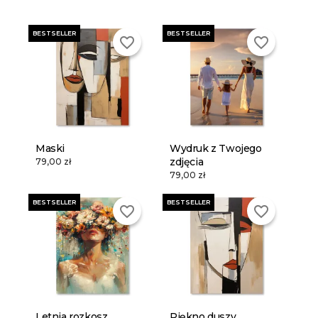
BESTSELLER
BESTSELLER
favorite_border
favorite_border
Maski
Wydruk z Twojego
zdjęcia
79,00 zł
79,00 zł
BESTSELLER
BESTSELLER
favorite_border
favorite_border
Letnia rozkosz
Piękno duszy