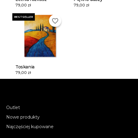
79,00 zł
79,00 zł
BESTSELLER
favorite_border
Toskania
79,00 zł
Outlet
Nowe produkty
Najczęściej kupowane