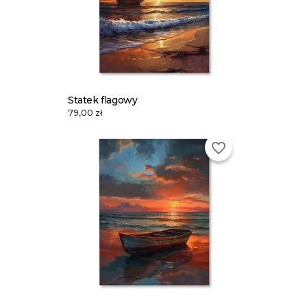
Statek flagowy
79,00 zł
favorite_border