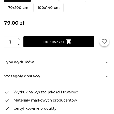
70x100 cm
100x140 cm
79,00 zł

favorite_border
DO KOSZYKA
Typy wydruków
Szczegóły dostawy
done
Wydruk najwyższej jakości i trwałości.
done
Materiały markowych producentów.
done
Certyfikowane produkty.