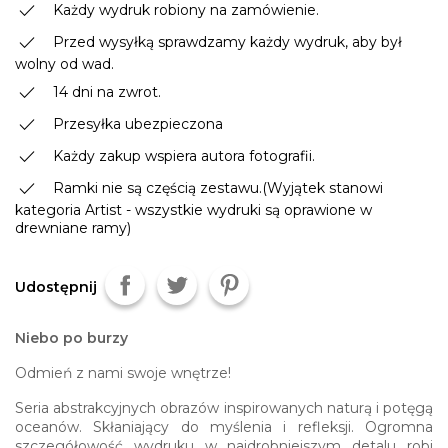
done
Każdy wydruk robiony na zamówienie.
done
Przed wysyłką sprawdzamy każdy wydruk, aby był
wolny od wad.
done
14 dni na zwrot.
done
Przesyłka ubezpieczona
done
Każdy zakup wspiera autora fotografii.
done
Ramki nie są częścią zestawu.(Wyjątek stanowi
kategoria Artist - wszystkie wydruki są oprawione w
drewniane ramy)
Udostępnij
Niebo po burzy
Odmień z nami swoje wnętrze!
Seria abstrakcyjnych obrazów inspirowanych naturą i potęgą
oceanów. Skłaniający do myślenia i refleksji. Ogromna
szczegółowość wydruku w najdrobniejszym detalu robi