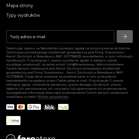
Mapa strony
Typy wydruków
arrow_forward
arrow_forward
Dokonując zapisu na Newsletter wyrażasz zgodę na otrzymywanie od Kamila
Zduńczyka prowadzącego działalność gospodarczą pod firmą: Forestore.eu -
Kamil Zduńczyk w Bolesławcu (NIP: 6121736803) newsletterów, w tym informacji
handlowych. Przysługuje Ci prawo wycofania zgody w każdym czasie
wysyłając wiadomość na adres email:
info@forestore.eu
. Administratorem
Twoich danych osobowych jest Kamil Zduńczyk prowadzący działalność
gospodarczą pod firmą: Forestore.eu - Kamil Zduńczyk w Bolesławcu (NIP:
6121736803). Twoje dane osobowe są przetwarzane w celu przesyłania
newsletterów na podany przez Ciebie adres e-mail. Przysługuje Ci prawo
cofnięcia zgody, wniesienia sprzeciwu, prawo dostępu do danych, prawo
żądania ich sprostowania, ich usunięcia lub ograniczenia ich przetwarzania.
Szczegółowe informacje dotyczące przetwarzania Twoich danych osobowych
znajdziesz w treści
Polityki prywatności
.