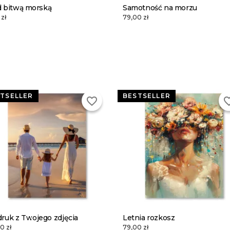
d bitwą morską
Samotność na morzu
zł
79,00 zł
TSELLER
BESTSELLER
favorite_border
favorite
ruk z Twojego zdjęcia
Letnia rozkosz
0 zł
79,00 zł