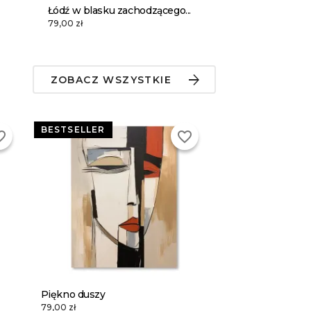
Łódź w blasku zachodzącego...
79,00 zł
ZOBACZ WSZYSTKIE
BESTSELLER
_border
favorite_border
Piękno duszy
79,00 zł