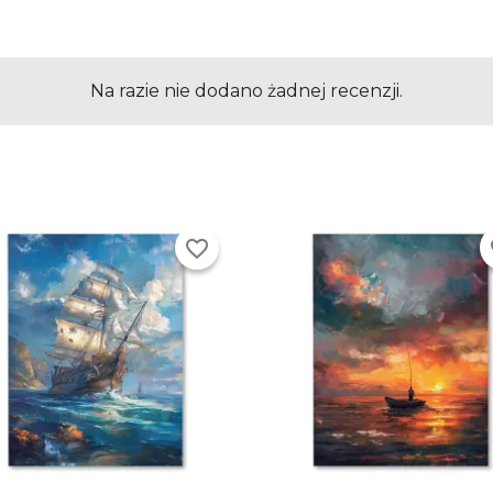
Na razie nie dodano żadnej recenzji.
favorite_border
fa