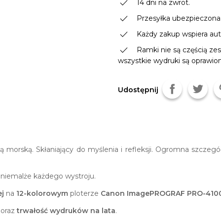
done
14 dni na zwrot.
done
Przesyłka ubezpieczona
done
Każdy zakup wspiera autor
done
Ramki nie są częścią zes
wszystkie wydruki są oprawio
Udostępnij
gą morską. Skłaniający do myślenia i refleksji. Ogromna szcze
o niemalże każdego wystroju.
j
na
12-kolorowym
ploterze
Canon ImagePROGRAF PRO-410
oraz
trwałość wydruków na lata
.