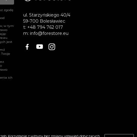
sz zgodę
ul. Starzyńskiego 40/4
pod
59-700 Bolesławiec
ów, w tym
t:
+48 794 762 017
prawo
m:
info@forestore.eu
ając
re.eu
.
ych jest
Facebook
YouTube
Instagram
amil
. Twoje
zez
wo
prawo
enia ich
zeb. Korzystanie z witryny bez zmiany ustawień dotyczących