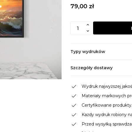
79,00 zł
Typy wydruków
Szczegóły dostawy
done
Wydruk najwyższej jakości
done
Materiały markowych p
done
Certyfikowane produkty
done
Każdy wydruk robiony n
done
Przed wysyłką sprawdzam