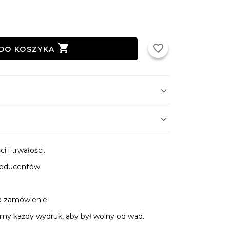

favorite_border
DO KOSZYKA
 i trwałości.
roducentów.
.
a zamówienie.
y każdy wydruk, aby był wolny od wad.