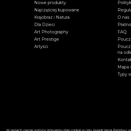
Nowe produkty
Polity
Najczęściej kupowane
Regul
Krajobraz i Natura
O nas
Dla Dzieci
Płatno
Art Photography
FAQ
Art Prestige
Poucz
Artyści
Poucz
na odl
Kontak
Mapa 
Typy 
W ramach naszej witryny stosujemy pliki cookie w celu świadczenia Państwu 