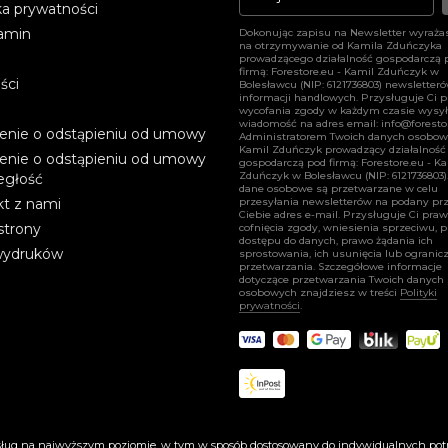
ka prywatności
amin
Dokonując zapisu na Newsletter wyraża
na otrzymywanie od Kamila Zduńczyka
prowadzącego działalność gospodarczą 
firmą: Forestore.eu - Kamil Zduńczyk w
ści
Bolesławcu (NIP: 6121736803) newsletter
informacji handlowych. Przysługuje Ci 
wycofania zgody w każdym czasie wysył
wiadomość na adres email:
info@foresto
enie o odstąpieniu od umowy
Administratorem Twoich danych osobow
Kamil Zduńczyk prowadzący działalność
enie o odstąpieniu od umowy
gospodarczą pod firmą: Forestore.eu - K
Zduńczyk w Bolesławcu (NIP: 6121736803)
egłość
dane osobowe są przetwarzane w celu
t z nami
przesyłania newsletterów na podany pr
Ciebie adres e-mail. Przysługuje Ci pra
strony
cofnięcia zgody, wniesienia sprzeciwu, 
dostępu do danych, prawo żądania ich
wydruków
sprostowania, ich usunięcia lub ogranicz
przetwarzania. Szczegółowe informacje
dotyczące przetwarzania Twoich danych
osobowych znajdziesz w treści
Polityki
prywatności
.
© 2023 All rights reserved - forestore.eu
usług na najwyższym poziomie, w tym w sposób dostosowany do indywidualnych potr