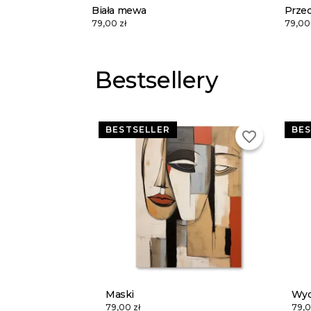
Biała mewa
Prze
79,00 zł
79,00 
Bestsellery
BESTSELLER
BES
favorite_border
Maski
Wyd
79,00 zł
79,0