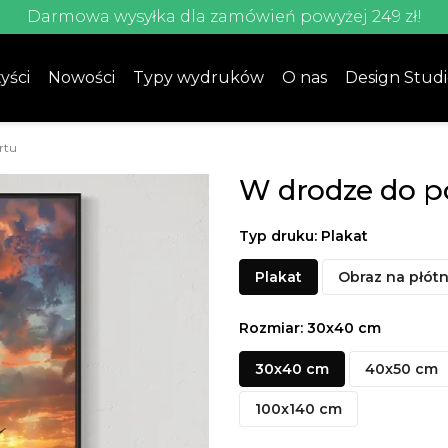
Darmowa wysyłka dla zamówień powyżej 249 zł!
yści
Nowości
Typy wydruków
O nas
Design Stud
rtu
W drodze do p
Typ druku: Plakat
Plakat
Obraz na płótn
Rozmiar: 30x40 cm
30x40 cm
40x50 cm
100x140 cm