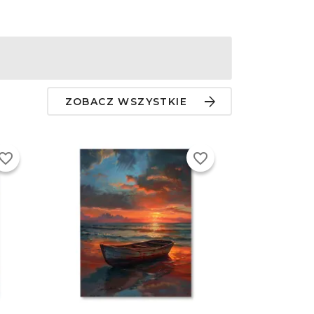
ZOBACZ WSZYSTKIE
vorite_border
favorite_border