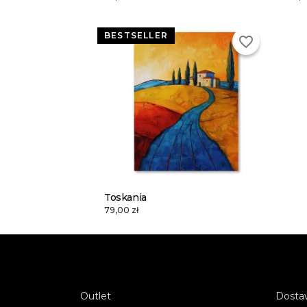
BESTSELLER
favorite_border
Toskania
79,00 zł
Outlet
Dostaw