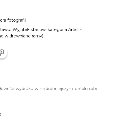
a fotografii.
tawu.(Wyjątek stanowi kategoria Artist -
ne w drewniane ramy)
gółowość wydruku w najdrobniejszym detalu robi
0
.