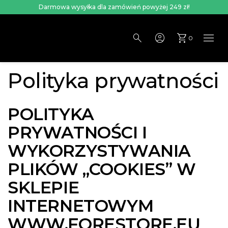
Darmowa wysyłka dla zamówień powyżej 249 zł!
menu
search
account_circle
shopping_cart
0
Polityka prywatności
POLITYKA
PRYWATNOŚCI I
WYKORZYSTYWANIA
PLIKÓW „COOKIES” W
SKLEPIE
INTERNETOWYM
WWW.FORESTORE.EU