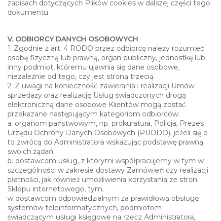
zapisach dotyczących Plików cookies w dalszej części tego
dokumentu.
V. ODBIORCY DANYCH OSOBOWYCH
1. Zgodnie z art. 4 RODO przez odbiorcę należy rozumieć
osobę fizyczną lub prawną, organ publiczny, jednostkę lub
inny podmiot, któremu ujawnia się dane osobowe,
niezależnie od tego, czy jest stroną trzecią.
2. Z uwagi na konieczność zawierania i realizacji Umów
sprzedaży oraz realizację Usług świadczonych drogą
elektroniczną dane osobowe Klientów mogą zostać
przekazane następującym kategoriom odbiorców:
a. organom państwowym, np. prokuratura, Policja, Prezes
Urzędu Ochrony Danych Osobowych (PUODO), jeżeli się o
to zwrócą do Administratora wskazując podstawę prawną
swoich żądań;
b. dostawcom usług, z którymi współpracujemy w tym w
szczególności w zakresie dostawy Zamówień czy realizacji
płatności, jak również umożliwienia korzystania ze stron
Sklepu internetowego, tym,
w dostawcom odpowiedzialnym za prawidłową obsługę
systemów teleinformatycznych, podmiotom
świadczącym usługi księgowe na rzecz Administratora,