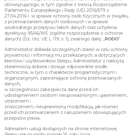
obowiązującego, w tym zgodnie z treścią Rozporządzenia
Parlamentu Europejskiego i Rady (UE) 2016/679 z
27.04.2016 r. w sprawie ochrony osób fizycznych w związku
z przetwarzaniem danych osobowych i w sprawie
swobodnego przepływu takich danych oraz uchylenia
dyrektywy 95/46/WE (ogólne rozporządzenie o ochronie
danych) (Dz. Urz. UE L 119, s. 1), zwanego dalej: „
RODO
”.
Administrator dokłada szczególnych starań w celu ochrony
prywatności i informacji mu przekazanych, a dotyczących
klientów i użytkowników Sklepu. Administrator z należytą
starannością dobiera i stosuje odpowiednie środki
techniczne, w tym o charakterze programistycznym i
organizacyjnym, zapewniające ochronę przetwarzanych
danych,
w szczególności zabezpiecza dane przed ich
udostępnieniem osobom nieupoważnionym, ujawnieniem,
utraceniem i
zniszczeniem, nieuprawnioną modyfikacją, jak również
przed ich przetwarzaniem z naruszeniem obowiązujących
przepisów prawa.
Adresatem usług dostępnych na stronie internetowej
Sklepu nie są osoby poniżej 16. roku życia.