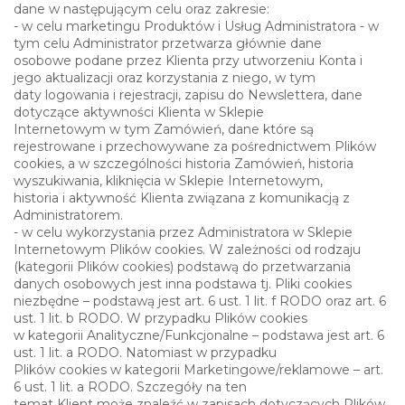
dane w następującym celu oraz zakresie:
- w celu marketingu Produktów i Usług Administratora - w
tym celu Administrator przetwarza głównie dane
osobowe podane przez Klienta przy utworzeniu Konta i
jego aktualizacji oraz korzystania z niego, w tym
daty logowania i rejestracji, zapisu do Newslettera, dane
dotyczące aktywności Klienta w Sklepie
Internetowym w tym Zamówień, dane które są
rejestrowane i przechowywane za pośrednictwem Plików
cookies, a w szczególności historia Zamówień, historia
wyszukiwania, kliknięcia w Sklepie Internetowym,
historia i aktywność Klienta związana z komunikacją z
Administratorem.
- w celu wykorzystania przez Administratora w Sklepie
Internetowym Plików cookies. W zależności od rodzaju
(kategorii Plików cookies) podstawą do przetwarzania
danych osobowych jest inna podstawa tj. Pliki cookies
niezbędne – podstawą jest art. 6 ust. 1 lit. f RODO oraz art. 6
ust. 1 lit. b RODO. W przypadku Plików cookies
w kategorii Analityczne/Funkcjonalne – podstawa jest art. 6
ust. 1 lit. a RODO. Natomiast w przypadku
Plików cookies w kategorii Marketingowe/reklamowe – art.
6 ust. 1 lit. a RODO. Szczegóły na ten
temat Klient może znaleźć w zapisach dotyczących Plików