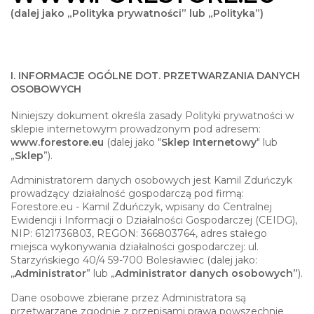
(dalej jako „Polityka prywatności” lub „Polityka”)
I. INFORMACJE OGÓLNE DOT. PRZETWARZANIA DANYCH
OSOBOWYCH
Niniejszy dokument określa zasady Polityki prywatności w
sklepie internetowym prowadzonym pod adresem:
www.
forestore.eu
(dalej jako "
Sklep Internetowy
" lub
„
Sklep
”).
Administratorem danych osobowych jest Kamil Zduńczyk
prowadzący działalność gospodarczą pod firmą:
Forestore.eu - Kamil Zduńczyk, wpisany do Centralnej
Ewidencji i Informacji o Działalności Gospodarczej (CEIDG),
NIP: 6121736803, REGON: 366803764, adres stałego
miejsca wykonywania działalności gospodarczej: ul.
Starzyńskiego 40/4 59-700 Bolesławiec (dalej jako:
,,
Administrator
” lub „
Administrator danych osobowych”
).
Dane osobowe zbierane przez Administratora są
przetwarzane zgodnie z przepisami prawa powszechnie