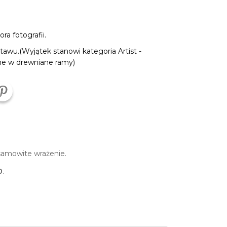
a fotografii.
tawu.(Wyjątek stanowi kategoria Artist -
ne w drewniane ramy)
amowite wrażenie.
0
.