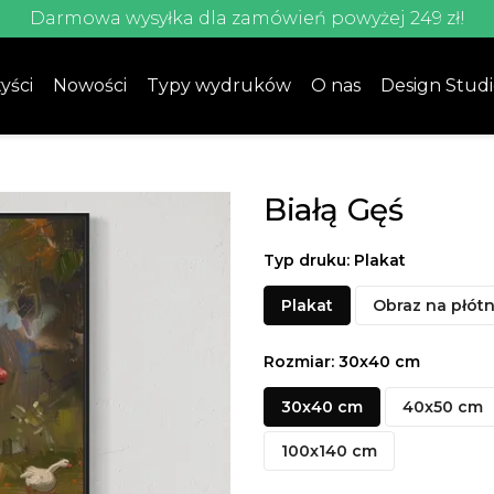
Darmowa wysyłka dla zamówień powyżej 249 zł!
yści
Nowości
Typy wydruków
O nas
Design Stud
Białą Gęś
Typ druku: Plakat
Plakat
Obraz na płótn
Rozmiar: 30x40 cm
30x40 cm
40x50 cm
100x140 cm