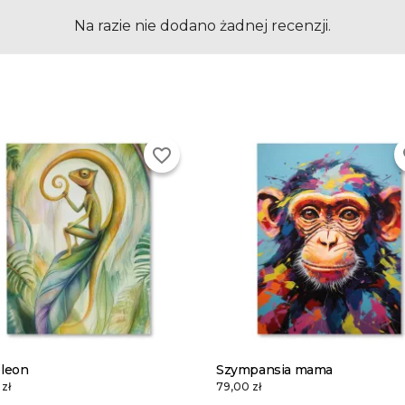
Na razie nie dodano żadnej recenzji.
favorite_border
fa
leon
Szympansia mama
zł
79,00 zł