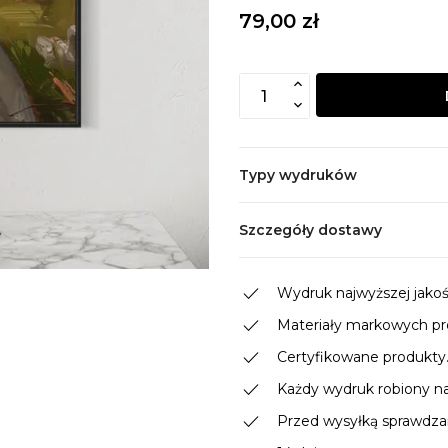
79,00 zł
Typy wydruków
Szczegóły dostawy
done
Wydruk najwyższej jakości
done
Materiały markowych p
done
Certyfikowane produkty
done
Każdy wydruk robiony n
done
Przed wysyłką sprawdzam