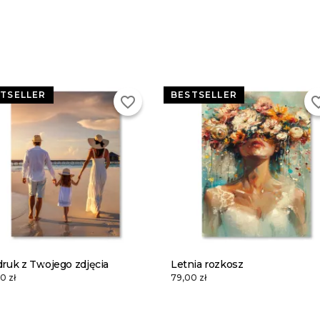
TSELLER
BESTSELLER
favorite_border
favorite
ruk z Twojego zdjęcia
Letnia rozkosz
0 zł
79,00 zł