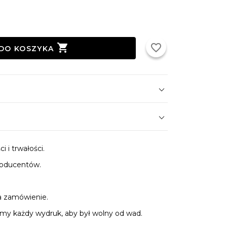

favorite_border
DO KOSZYKA
 i trwałości.
roducentów.
.
a zamówienie.
y każdy wydruk, aby był wolny od wad.