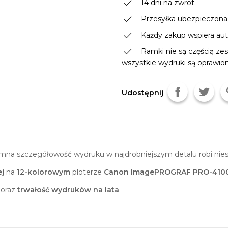
done
14 dni na zwrot.
done
Przesyłka ubezpieczona
done
Każdy zakup wspiera autor
done
Ramki nie są częścią zes
wszystkie wydruki są oprawio
Udostępnij
na szczegółowość wydruku w najdrobniejszym detalu robi nies
j
na
12-kolorowym
ploterze
Canon ImagePROGRAF PRO-410
oraz
trwałość wydruków na lata
.