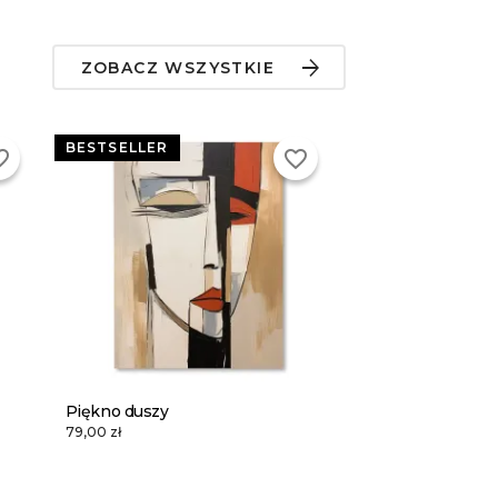
ZOBACZ WSZYSTKIE
BESTSELLER
_border
favorite_border
Piękno duszy
79,00 zł