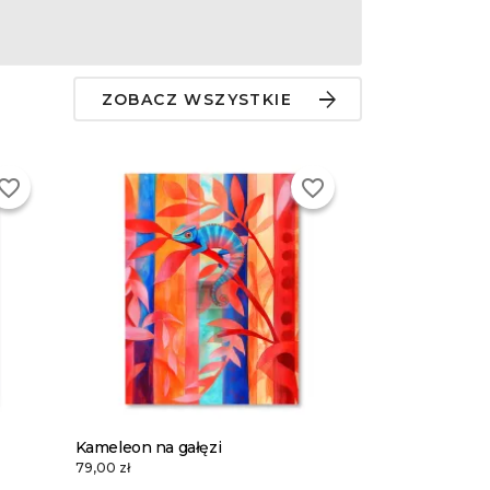
ZOBACZ WSZYSTKIE
vorite_border
favorite_border
Kameleon na gałęzi
79,00 zł