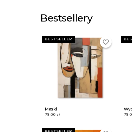
Bestsellery
BESTSELLER
BES
favorite_border
Maski
Wyd
79,00 zł
79,0
BESTSELLER