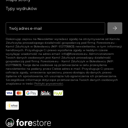
Typy wydruków
arrow_forward
arrow_forward
Dokonując zapisu na Newsletter wyrażasz zgodę na otrzymywanie od Kamila
Zduńczyka prowadzącego działalność gospodarczą pod firmą: Forestore.eu -
Kamil Zduńczyk w Bolesławcu (NIP: 6121736803) newsletterów, w tym informacji
handlowych. Przysługuje Ci prawo wycofania zgody w każdym czasie
wysyłając wiadomość na adres email:
info@forestore.eu
. Administratorem
Twoich danych osobowych jest Kamil Zduńczyk prowadzący działalność
gospodarczą pod firmą: Forestore.eu - Kamil Zduńczyk w Bolesławcu (NIP:
6121736803). Twoje dane osobowe są przetwarzane w celu przesyłania
newsletterów na podany przez Ciebie adres e-mail. Przysługuje Ci prawo
cofnięcia zgody, wniesienia sprzeciwu, prawo dostępu do danych, prawo
żądania ich sprostowania, ich usunięcia lub ograniczenia ich przetwarzania.
Szczegółowe informacje dotyczące przetwarzania Twoich danych osobowych
znajdziesz w treści
Polityki prywatności
.