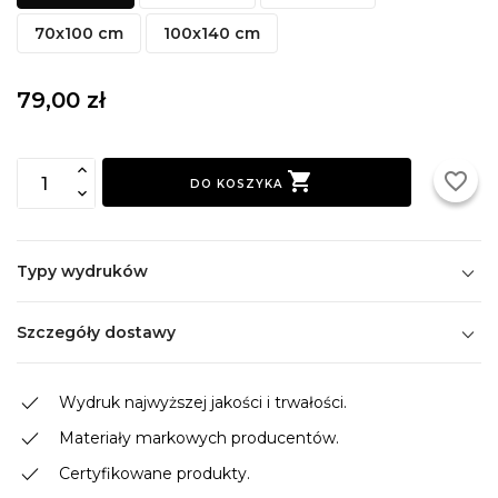
70x100 cm
100x140 cm
79,00 zł

favorite_border
DO KOSZYKA
Typy wydruków
Szczegóły dostawy
done
Wydruk najwyższej jakości i trwałości.
done
Materiały markowych producentów.
done
Certyfikowane produkty.