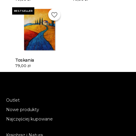
BESTSELLER
favorite_border
Toskania
79,00 zł
Outlet
Nowe produkty
Najczęściej kupowane
Krajobraz i Natura