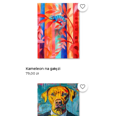
favorite_border
Kameleon na gałęzi
79,00 zł
favorite_border