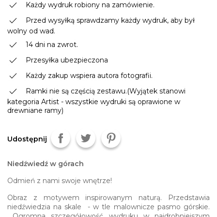
done
Każdy wydruk robiony na zamówienie.
done
Przed wysyłką sprawdzamy każdy wydruk, aby był
wolny od wad.
done
14 dni na zwrot.
done
Przesyłka ubezpieczona
done
Każdy zakup wspiera autora fotografii.
done
Ramki nie są częścią zestawu.(Wyjątek stanowi
kategoria Artist - wszystkie wydruki są oprawione w
drewniane ramy)
Udostępnij
Niedźwiedź w górach
Odmień z nami swoje wnętrze!
Obraz z motywem inspirowanym naturą. Przedstawia
niedźwiedzia na skale - w tle malownicze pasmo górskie.
Ogromna szczegółowość wydruku w najdrobniejszym