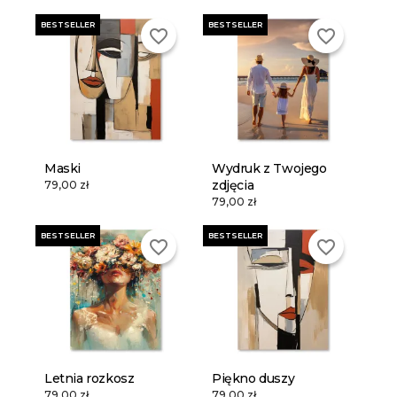
BESTSELLER
BESTSELLER
favorite_border
favorite_border
Maski
Wydruk z Twojego
zdjęcia
79,00 zł
79,00 zł
BESTSELLER
BESTSELLER
favorite_border
favorite_border
Letnia rozkosz
Piękno duszy
79,00 zł
79,00 zł