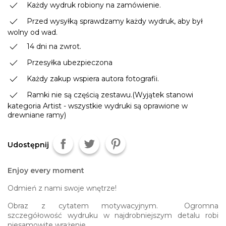
done
Każdy wydruk robiony na zamówienie.
done
Przed wysyłką sprawdzamy każdy wydruk, aby był
wolny od wad.
done
14 dni na zwrot.
done
Przesyłka ubezpieczona
done
Każdy zakup wspiera autora fotografii.
done
Ramki nie są częścią zestawu.(Wyjątek stanowi
kategoria Artist - wszystkie wydruki są oprawione w
drewniane ramy)
Udostępnij
Enjoy every moment
Odmień z nami swoje wnętrze!
Obraz z cytatem motywacyjnym. Ogromna
szczegółowość wydruku w najdrobniejszym detalu robi
niesamowite wrażenie.