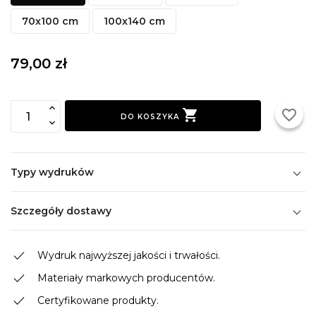
70x100 cm
100x140 cm
79,00 zł

favorite_border
DO KOSZYKA
Typy wydruków
Szczegóły dostawy
done
Wydruk najwyższej jakości i trwałości.
done
Materiały markowych producentów.
done
Certyfikowane produkty.