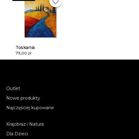
favorite_border
Toskania
79,00 zł
Outlet
Nowe produkty
Najczęściej kupowane
Krajobraz i Natura
Dla Dzieci