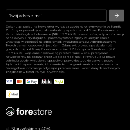
arrow_forward
arrow_forward
Dokonując zapisu na Newsletter wyrażasz zgodę na otrzymywanie od Kamila
Zduńczyka prowadzącego działalność gospodarczą pod firmą: Forestore.eu -
Kamil Zduńczyk w Bolesławcu (NIP: 6121736803) newsletterów, w tym informacji
handlowych. Przysługuje Ci prawo wycofania zgody w każdym czasie
wysyłając wiadomość na adres email:
info@forestore.eu
. Administratorem
Twoich danych osobowych jest Kamil Zduńczyk prowadzący działalność
gospodarczą pod firmą: Forestore.eu - Kamil Zduńczyk w Bolesławcu (NIP:
6121736803). Twoje dane osobowe są przetwarzane w celu przesyłania
newsletterów na podany przez Ciebie adres e-mail. Przysługuje Ci prawo
cofnięcia zgody, wniesienia sprzeciwu, prawo dostępu do danych, prawo
żądania ich sprostowania, ich usunięcia lub ograniczenia ich przetwarzania.
Szczegółowe informacje dotyczące przetwarzania Twoich danych osobowych
znajdziesz w treści
Polityki prywatności
.
ul. Starzyńskiego 40/4