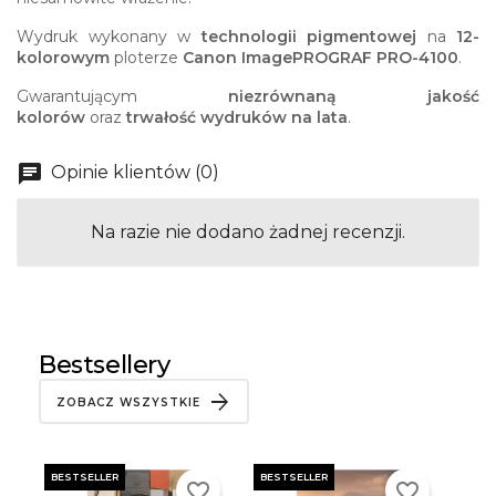
Wydruk wykonany w
technologii pigmentowej
na
12-
kolorowym
ploterze
Canon ImagePROGRAF PRO-4100
.
Gwarantującym
niezrównaną jakość
kolorów
oraz
trwałość wydruków na lata
.
Opinie klientów (0)
Na razie nie dodano żadnej recenzji.
Bestsellery
ZOBACZ WSZYSTKIE
BESTSELLER
BESTSELLER
favorite_border
favorite_border