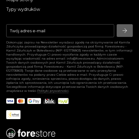
Typy wydruków
arrow_forward
arrow_forward
Dokonując zapisu na Newsletter wyrażasz zgodę na otrzymywanie od Kamila
Zduńczyka prowadzącego działalność gospodarczą pod firmą: Forestore.eu -
Kamil Zduńczyk w Bolesławcu (NIP: 6121736803) newsletterów, w tym informacji
handlowych. Przysługuje Ci prawo wycofania zgody w każdym czasie
wysyłając wiadomość na adres email:
info@forestore.eu
. Administratorem
Twoich danych osobowych jest Kamil Zduńczyk prowadzący działalność
gospodarczą pod firmą: Forestore.eu - Kamil Zduńczyk w Bolesławcu (NIP:
6121736803). Twoje dane osobowe są przetwarzane w celu przesyłania
newsletterów na podany przez Ciebie adres e-mail. Przysługuje Ci prawo
cofnięcia zgody, wniesienia sprzeciwu, prawo dostępu do danych, prawo
żądania ich sprostowania, ich usunięcia lub ograniczenia ich przetwarzania.
Szczegółowe informacje dotyczące przetwarzania Twoich danych osobowych
znajdziesz w treści
Polityki prywatności
.