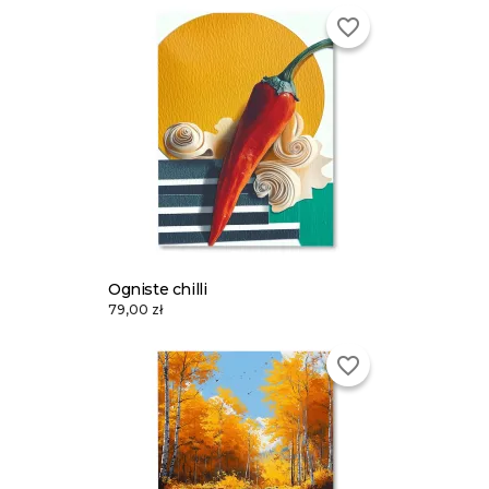
favorite_border
Ogniste chilli
79,00 zł
favorite_border