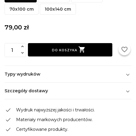
70x100 cm
100x140 cm
79,00 zł

favorite_border
DO KOSZYKA
Typy wydruków
Szczegóły dostawy
done
Wydruk najwyższej jakości i trwałości.
done
Materiały markowych producentów.
done
Certyfikowane produkty.