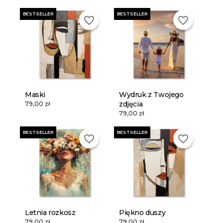
BESTSELLER
BESTSELLER
favorite_border
favorite_border
Maski
Wydruk z Twojego
zdjęcia
79,00 zł
79,00 zł
BESTSELLER
BESTSELLER
favorite_border
favorite_border
Letnia rozkosz
Piękno duszy
79,00 zł
79,00 zł