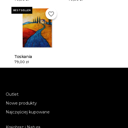
BESTSELLER
favorite_border
Toskania
79,00 zł
Outlet
Nowe produkty
Najczęściej kupowane
Krajobraz i Natura