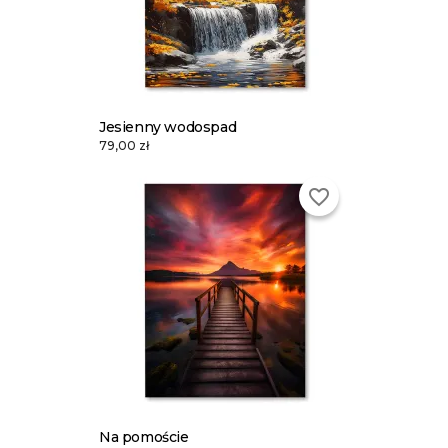
Jesienny wodospad
79,00 zł
favorite_border
Na pomoście