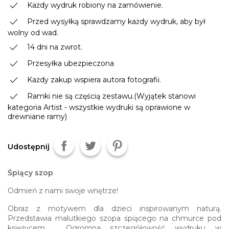
done
Każdy wydruk robiony na zamówienie.
done
Przed wysyłką sprawdzamy każdy wydruk, aby był
wolny od wad.
done
14 dni na zwrot.
done
Przesyłka ubezpieczona
done
Każdy zakup wspiera autora fotografii.
done
Ramki nie są częścią zestawu.(Wyjątek stanowi
kategoria Artist - wszystkie wydruki są oprawione w
drewniane ramy)
Udostępnij
Śpiący szop
Odmień z nami swoje wnętrze!
Obraz z motywem dla dzieci inspirowanym naturą.
Przedstawia malutkiego szopa śpiącego na chmurce pod
księżycem. Ogromna szczegółowość wydruku w