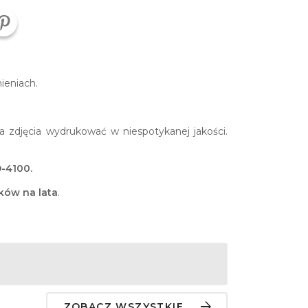
nieniach.
a zdjęcia wydrukować w niespotykanej jakości.
-4100.
ków na lata
.
ZOBACZ WSZYSTKIE