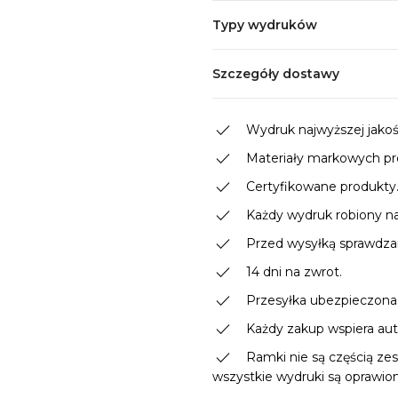
Typy wydruków
Szczegóły dostawy
done
Wydruk najwyższej jakości
done
Materiały markowych p
done
Certyfikowane produkty
done
Każdy wydruk robiony n
done
Przed wysyłką sprawdzam
done
14 dni na zwrot.
done
Przesyłka ubezpieczona
done
Każdy zakup wspiera autor
done
Ramki nie są częścią zes
wszystkie wydruki są oprawio