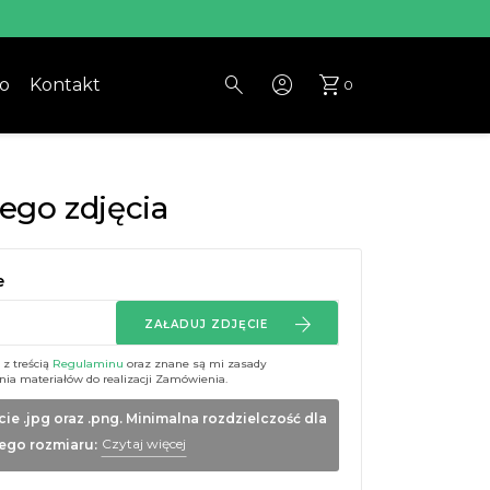
search
account_circle
shopping_cart
io
Kontakt
0
ego zdjęcia
e
ZAŁADUJ ZDJĘCIE
z treścią
Regulaminu
oraz znane są mi zasady
a materiałów do realizacji Zamówienia.
ie .jpg oraz .png. Minimalna rozdzielczość dla
Czytaj więcej
ego rozmiaru: