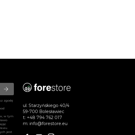
arrow_forward
sz zgodę
ul. Starzyńskiego 40/4
pod
59-700 Bolesławiec
ów, w tym
t:
+48 794 762 017
prawo
m:
info@forestore.eu
ając
re.eu
.
ych jest