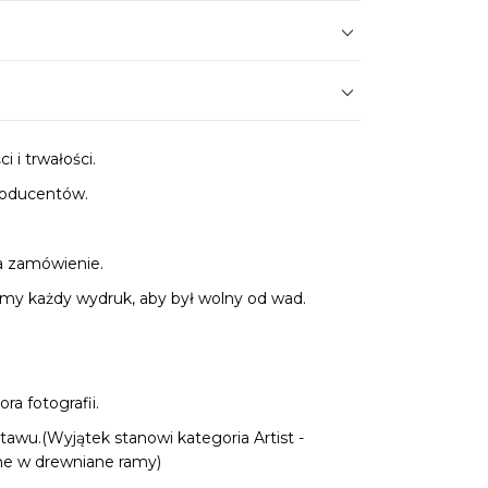
 i trwałości.
roducentów.
.
a zamówienie.
y każdy wydruk, aby był wolny od wad.
a fotografii.
tawu.(Wyjątek stanowi kategoria Artist -
ne w drewniane ramy)