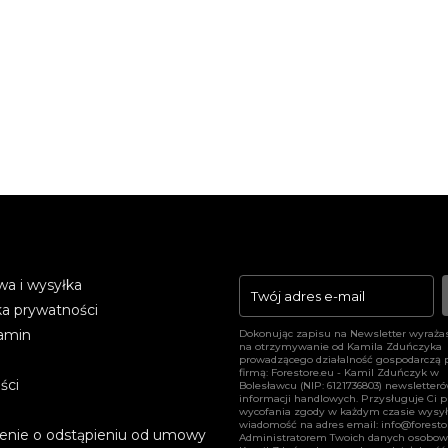
a i wysyłka
arrow_forward
ka prywatności
amin
Dokonując zapisu na Newsletter wyraża
na otrzymywanie od Kamila Zduńczyka
prowadzącego działalność gospodarczą 
firmą: Forestore.eu - Kamil Zduńczyk w
ści
Bolesławcu (NIP: 6121736803) newsletter
informacji handlowych. Przysługuje Ci 
wycofania zgody w każdym czasie wysył
wiadomość na adres email:
info@foresto
enie o odstąpieniu od umowy
Administratorem Twoich danych osobow