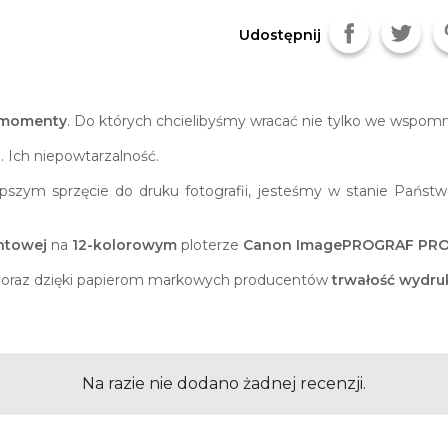
Udostępnij
momenty
. Do których chcielibyśmy wracać nie tylko we wspom
 Ich niepowtarzalność.
pszym sprzęcie do druku fotografii, jesteśmy w stanie Państw
ntowej
na
12-kolorowym
ploterze
Canon ImagePROGRAF PRO
oraz dzięki papierom markowych producentów
trwałość wydru
Na razie nie dodano żadnej recenzji.