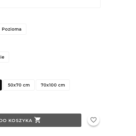
Pozioma
ie
50x70 cm
70x100 cm

favorite_border
DO KOSZYKA