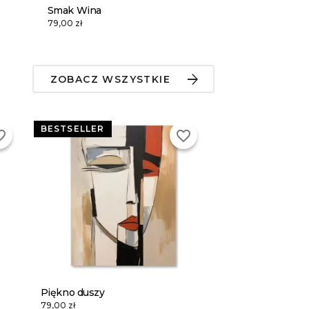
Smak Wina
79,00 zł
ZOBACZ WSZYSTKIE
BESTSELLER
_border
favorite_border
Piękno duszy
79,00 zł