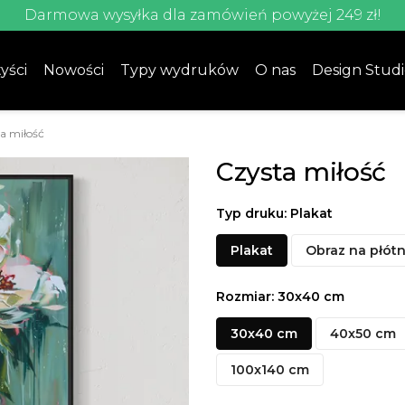
Darmowa wysyłka dla zamówień powyżej 249 zł!
yści
Nowości
Typy wydruków
O nas
Design Stud
a miłość
Czysta miłość
Typ druku: Plakat
Plakat
Obraz na płótn
Rozmiar: 30x40 cm
30x40 cm
40x50 cm
100x140 cm