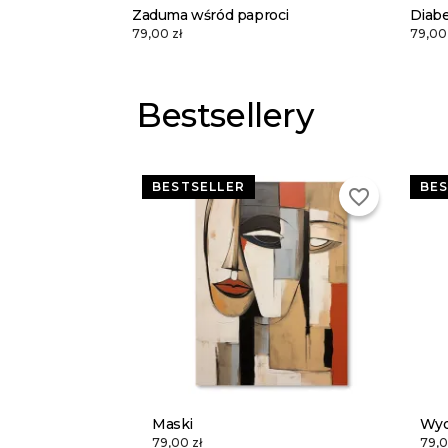
Zaduma wśród paproci
Diabe
79,00 zł
79,00 
Bestsellery
BESTSELLER
BES
favorite_border
Maski
Wyd
79,00 zł
79,0