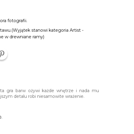
a fotografii.
tawu.(Wyjątek stanowi kategoria Artist -
ne w drewniane ramy)
ita gra barw ożywi każde wnętrze i nada mu
jszym detalu robi niesamowite wrażenie.
0
.