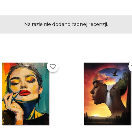
Na razie nie dodano żadnej recenzji.
favorite_border
fa