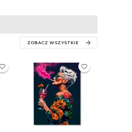
ZOBACZ WSZYSTKIE
vorite_border
favorite_border