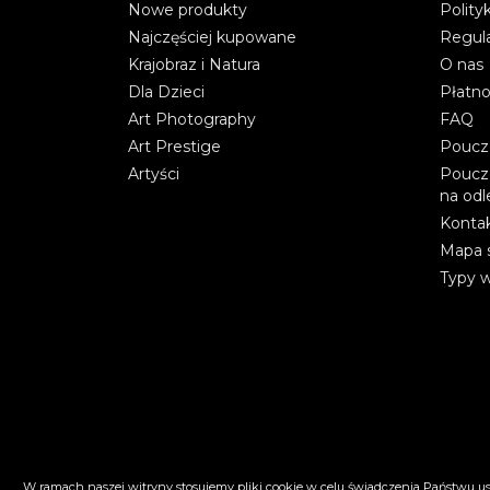
Nowe produkty
Polity
Najczęściej kupowane
Regul
Krajobraz i Natura
O nas
Dla Dzieci
Płatno
Art Photography
FAQ
Art Prestige
Poucz
Artyści
Poucz
na odl
Kontak
Mapa 
Typy 
W ramach naszej witryny stosujemy pliki cookie w celu świadczenia Państwu 