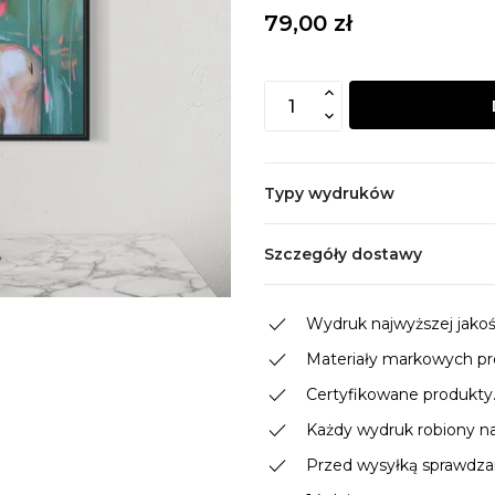
79,00 zł
Typy wydruków
Szczegóły dostawy
done
Wydruk najwyższej jakości
done
Materiały markowych p
done
Certyfikowane produkty
done
Każdy wydruk robiony n
done
Przed wysyłką sprawdzam