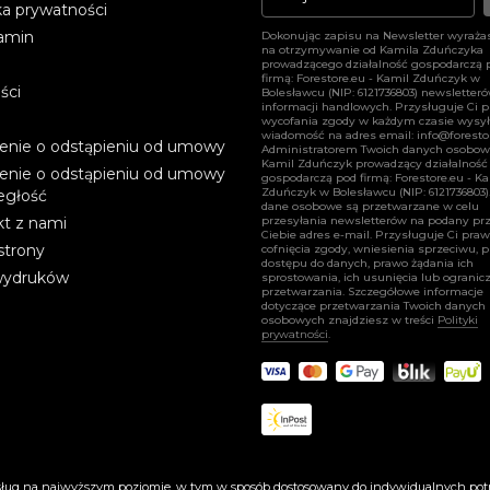
ka prywatności
amin
Dokonując zapisu na Newsletter wyraża
na otrzymywanie od Kamila Zduńczyka
prowadzącego działalność gospodarczą 
firmą: Forestore.eu - Kamil Zduńczyk w
ści
Bolesławcu (NIP: 6121736803) newsletter
informacji handlowych. Przysługuje Ci 
wycofania zgody w każdym czasie wysył
wiadomość na adres email:
info@foresto
enie o odstąpieniu od umowy
Administratorem Twoich danych osobow
Kamil Zduńczyk prowadzący działalność
enie o odstąpieniu od umowy
gospodarczą pod firmą: Forestore.eu - K
Zduńczyk w Bolesławcu (NIP: 6121736803)
egłość
dane osobowe są przetwarzane w celu
t z nami
przesyłania newsletterów na podany pr
Ciebie adres e-mail. Przysługuje Ci pra
strony
cofnięcia zgody, wniesienia sprzeciwu, 
dostępu do danych, prawo żądania ich
wydruków
sprostowania, ich usunięcia lub ogranicz
przetwarzania. Szczegółowe informacje
dotyczące przetwarzania Twoich danych
osobowych znajdziesz w treści
Polityki
prywatności
.
© 2023 All rights reserved - forestore.eu
usług na najwyższym poziomie, w tym w sposób dostosowany do indywidualnych potr