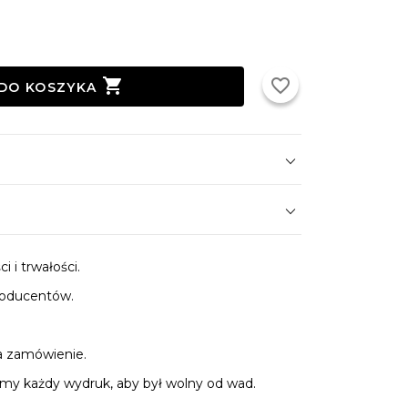

favorite_border
DO KOSZYKA
 i trwałości.
roducentów.
.
a zamówienie.
y każdy wydruk, aby był wolny od wad.