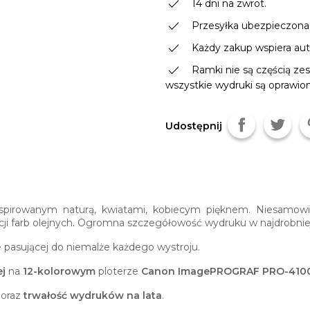
done
14 dni na zwrot.
done
Przesyłka ubezpieczona
done
Każdy zakup wspiera autor
done
Ramki nie są częścią zes
wszystkie wydruki są oprawio
Udostępnij
spirowanym naturą, kwiatami, kobiecym pięknem. Niesamow
cji farb olejnych. Ogromna szczegółowość wydruku w najdrobnie
e pasującej do niemalże każdego wystroju.
j
na
12-kolorowym
ploterze
Canon ImagePROGRAF PRO-410
oraz
trwałość wydruków na lata
.