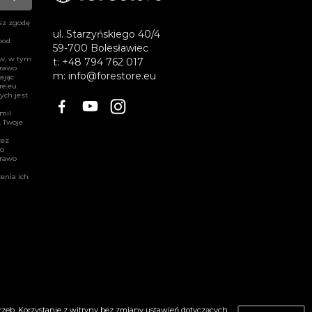
sz zgodę
ul. Starzyńskiego 40/4
pod
59-700 Bolesławiec
ów, w tym
t:
+48 794 762 017
prawo
m:
info@forestore.eu
ając
re.eu
.
ych jest
Facebook
YouTube
Instagram
amil
. Twoje
zez
wo
prawo
enia ich
zeb. Korzystanie z witryny bez zmiany ustawień dotyczących