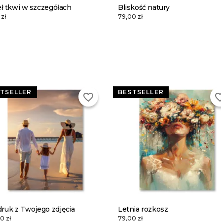
ł tkwi w szczegółach
Bliskość natury
zł
79,00 zł
TSELLER
BESTSELLER
favorite_border
favorite
ruk z Twojego zdjęcia
Letnia rozkosz
0 zł
79,00 zł