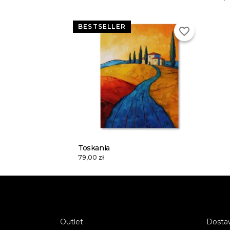
BESTSELLER
favorite_border
Toskania
79,00 zł
Outlet
Dostaw