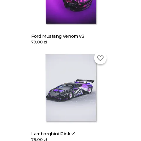
Ford Mustang Venom v3
79,00 zł
favorite_border
Lamborghini Pink v1
79,00 zł