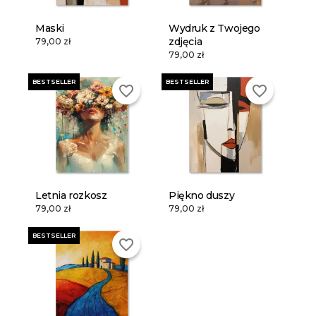
Maski
Wydruk z Twojego
zdjęcia
79,00 zł
79,00 zł
BESTSELLER
BESTSELLER
favorite_border
favorite_border
Letnia rozkosz
Piękno duszy
79,00 zł
79,00 zł
BESTSELLER
favorite_border