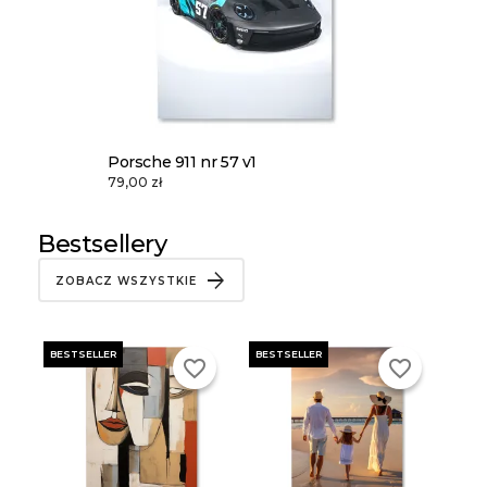
Porsche 911 nr 57 v1
79,00 zł
Bestsellery
ZOBACZ WSZYSTKIE
BESTSELLER
BESTSELLER
favorite_border
favorite_border