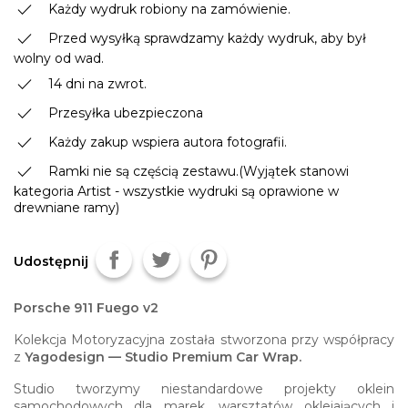
done
Każdy wydruk robiony na zamówienie.
done
Przed wysyłką sprawdzamy każdy wydruk, aby był
wolny od wad.
done
14 dni na zwrot.
done
Przesyłka ubezpieczona
done
Każdy zakup wspiera autora fotografii.
done
Ramki nie są częścią zestawu.(Wyjątek stanowi
kategoria Artist - wszystkie wydruki są oprawione w
drewniane ramy)
Udostępnij
Porsche 911 Fuego v2
Kolekcja Motoryzacyjna została stworzona przy współpracy
z
Yagodesign — Studio Premium Car Wrap.
Studio tworzymy niestandardowe projekty oklein
samochodowych dla marek, warsztatów oklejających i