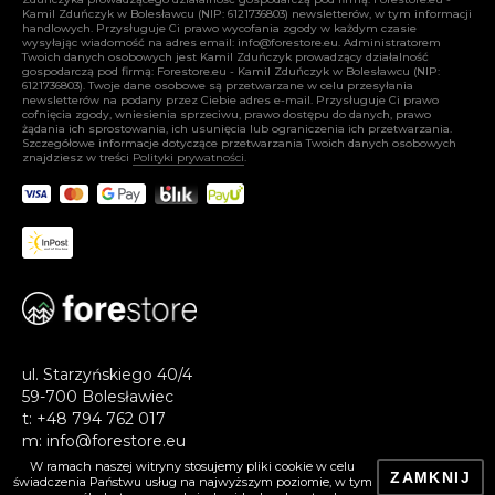
Kamil Zduńczyk w Bolesławcu (NIP: 6121736803) newsletterów, w tym informacji
handlowych. Przysługuje Ci prawo wycofania zgody w każdym czasie
wysyłając wiadomość na adres email:
info@forestore.eu
. Administratorem
Twoich danych osobowych jest Kamil Zduńczyk prowadzący działalność
gospodarczą pod firmą: Forestore.eu - Kamil Zduńczyk w Bolesławcu (NIP:
6121736803). Twoje dane osobowe są przetwarzane w celu przesyłania
newsletterów na podany przez Ciebie adres e-mail. Przysługuje Ci prawo
cofnięcia zgody, wniesienia sprzeciwu, prawo dostępu do danych, prawo
żądania ich sprostowania, ich usunięcia lub ograniczenia ich przetwarzania.
Szczegółowe informacje dotyczące przetwarzania Twoich danych osobowych
znajdziesz w treści
Polityki prywatności
.
ul. Starzyńskiego 40/4
59-700 Bolesławiec
t:
+48 794 762 017
m:
info@forestore.eu
W ramach naszej witryny stosujemy pliki cookie w celu
ZAMKNIJ
świadczenia Państwu usług na najwyższym poziomie, w tym
Facebook
YouTube
Instagram