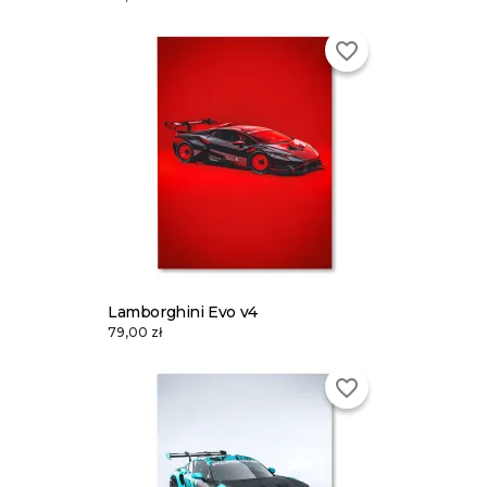
favorite_border
Lamborghini Evo v4
79,00 zł
favorite_border