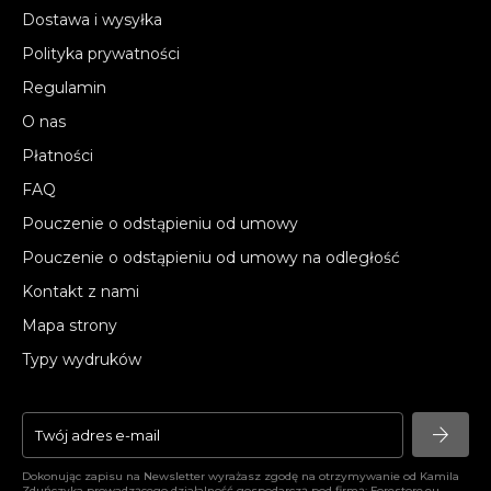
Dostawa i wysyłka
Polityka prywatności
Regulamin
O nas
Płatności
FAQ
Pouczenie o odstąpieniu od umowy
Pouczenie o odstąpieniu od umowy na odległość
Kontakt z nami
Mapa strony
Typy wydruków
arrow_forward
arrow_forward
Dokonując zapisu na Newsletter wyrażasz zgodę na otrzymywanie od Kamila
Zduńczyka prowadzącego działalność gospodarczą pod firmą: Forestore.eu -