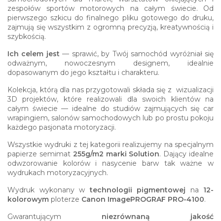
zespołów sportów motorowych na całym świecie. Od
pierwszego szkicu do finalnego pliku gotowego do druku,
zajmują się wszystkim z ogromną precyzją, kreatywnością i
szybkością.
Ich celem jest
— sprawić, by Twój samochód wyróżniał się
odważnym, nowoczesnym designem, idealnie
dopasowanym do jego kształtu i charakteru.
Kolekcja, którą dla nas przygotowali składa się z wizualizacji
3D projektów, które realizowali dla swoich klientów na
całym świecie — idealne do studiów zajmujących się car
wrapingiem, salonów samochodowych lub po prostu pokoju
każdego pasjonata motoryzacji.
Wszystkie wydruki z tej kategorii realizujemy na specjalnym
papierze semimat
255g/m2 marki Solution
. Dający idealne
odwzorowanie kolorów i nasycenie barw tak ważne w
wydrukach motoryzacyjnych.
Wydruk wykonany w
technologii pigmentowej
na
12-
kolorowym
ploterze
Canon ImagePROGRAF PRO-4100
.
Gwarantującym
niezrównaną jakość