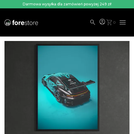
Darmowa wysyłka dla zamówień powyżej 249 zł!
menu
account_circle
search
shopping_cart
0