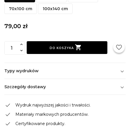
70x100 cm
100x140 cm
79,00 zł

favorite_border
DO KOSZYKA
Typy wydruków
Szczegóły dostawy
done
Wydruk najwyższej jakości i trwałości.
done
Materiały markowych producentów.
done
Certyfikowane produkty.