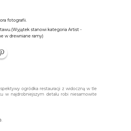
a fotografii.
tawu.(Wyjątek stanowi kategoria Artist -
ne w drewniane ramy)
pektywy ogródka restauracji z widoczną w tle
ku w najdrobniejszym detalu robi niesamowite
0
.