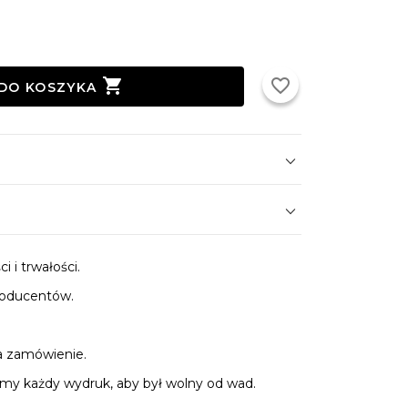

favorite_border
DO KOSZYKA
 i trwałości.
roducentów.
.
a zamówienie.
y każdy wydruk, aby był wolny od wad.