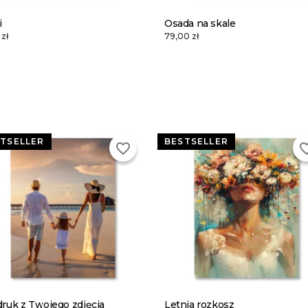
i
Osada na skale
zł
79,00 zł
TSELLER
BESTSELLER
favorite_border
favorite
ruk z Twojego zdjęcia
Letnia rozkosz