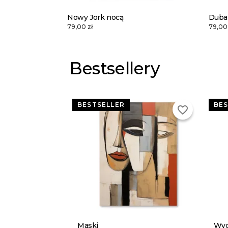
Nowy Jork nocą
Duba
79,00 zł
79,00 
Bestsellery
BESTSELLER
BES
favorite_border
Maski
Wyd