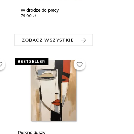
W drodze do pracy
79,00 zł
ZOBACZ WSZYSTKIE
BESTSELLER
_border
favorite_border
Piękno duszy