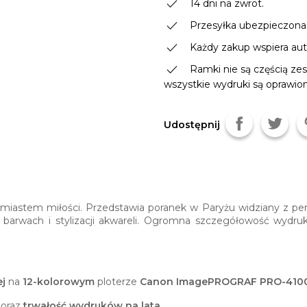
done
14 dni na zwrot.
done
Przesyłka ubezpieczona
done
Każdy zakup wspiera autor
done
Ramki nie są częścią zes
wszystkie wydruki są oprawio
Udostępnij
iastem miłości. Przedstawia poranek w Paryżu widziany z pers
h barwach i stylizacji akwareli. Ogromna szczegółowość wydru
j
na
12-kolorowym
ploterze
Canon ImagePROGRAF PRO-410
oraz
trwałość wydruków na lata
.