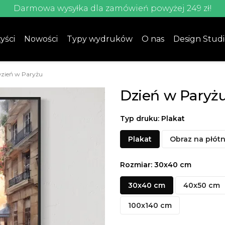
Darmowa wysyłka dla zamówień powyżej 249 zł!
yści
Nowości
Typy wydruków
O nas
Design Stud
zień w Paryżu
Dzień w Paryż
Typ druku: Plakat
Plakat
Obraz na płótn
Rozmiar: 30x40 cm
30x40 cm
40x50 cm
100x140 cm