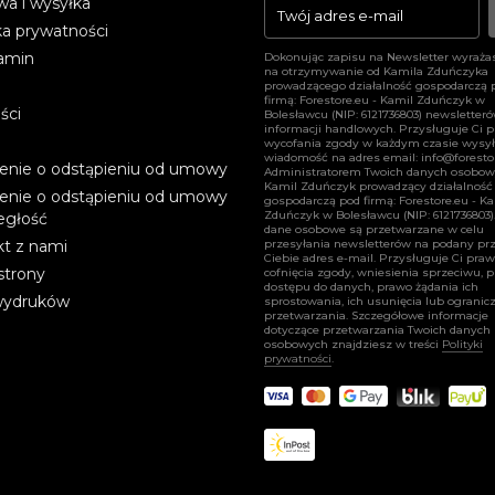
a i wysyłka
arrow_forward
ka prywatności
amin
Dokonując zapisu na Newsletter wyraża
na otrzymywanie od Kamila Zduńczyka
prowadzącego działalność gospodarczą 
firmą: Forestore.eu - Kamil Zduńczyk w
ści
Bolesławcu (NIP: 6121736803) newsletter
informacji handlowych. Przysługuje Ci 
wycofania zgody w każdym czasie wysył
wiadomość na adres email:
info@foresto
enie o odstąpieniu od umowy
Administratorem Twoich danych osobow
Kamil Zduńczyk prowadzący działalność
enie o odstąpieniu od umowy
gospodarczą pod firmą: Forestore.eu - K
Zduńczyk w Bolesławcu (NIP: 6121736803)
egłość
dane osobowe są przetwarzane w celu
t z nami
przesyłania newsletterów na podany pr
Ciebie adres e-mail. Przysługuje Ci pra
strony
cofnięcia zgody, wniesienia sprzeciwu, 
dostępu do danych, prawo żądania ich
wydruków
sprostowania, ich usunięcia lub ogranicz
przetwarzania. Szczegółowe informacje
dotyczące przetwarzania Twoich danych
osobowych znajdziesz w treści
Polityki
prywatności
.