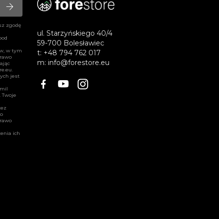
arrow_forward
sz zgodę
ul. Starzyńskiego 40/4
pod
59-700 Bolesławiec
ów, w tym
t:
+48 794 762 017
prawo
m:
info@forestore.eu
ając
re.eu
.
ych jest
Facebook
YouTube
Instagram
amil
. Twoje
zez
wo
prawo
enia ich