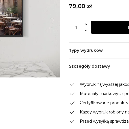
79,00 zł
Typy wydruków
Szczegóły dostawy
done
Wydruk najwyższej jakości
done
Materiały markowych p
done
Certyfikowane produkty
done
Każdy wydruk robiony n
done
Przed wysyłką sprawdzam