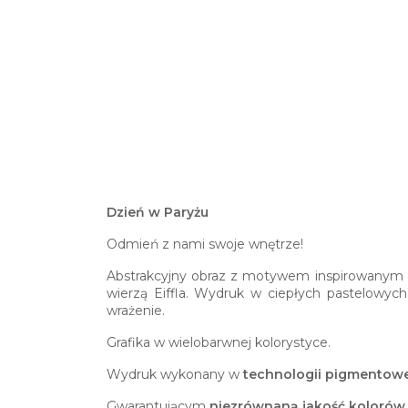
Dzień w Paryżu
Odmień z nami swoje wnętrze!
Abstrakcyjny obraz z motywem inspirowanym m
wierzą Eiffla. Wydruk w ciepłych pastelowyc
wrażenie.
Grafika w wielobarwnej kolorystyce.
Wydruk wykonany w
technologii pigmentowe
Gwarantującym
niezrównaną jakość kolorów