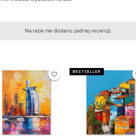
Na razie nie dodano żadnej recenzji.
BESTSELLER
favorite_border
fa