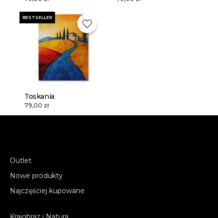
BESTSELLER
favorite_border
Toskania
79,00 zł
Outlet
Nowe produkty
Najczęściej kupowane
Krajobraz i Natura