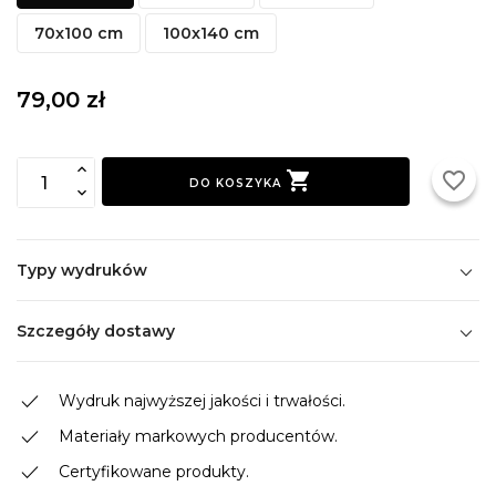
70x100 cm
100x140 cm
79,00 zł

favorite_border
DO KOSZYKA
Typy wydruków
Szczegóły dostawy
done
Wydruk najwyższej jakości i trwałości.
done
Materiały markowych producentów.
done
Certyfikowane produkty.