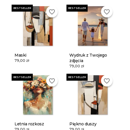
BESTSELLER
BESTSELLER
favorite_border
favorite_border
Maski
Wydruk z Twojego
zdjęcia
79,00 zł
79,00 zł
BESTSELLER
BESTSELLER
favorite_border
favorite_border
Letnia rozkosz
Piękno duszy
79,00 zł
79,00 zł