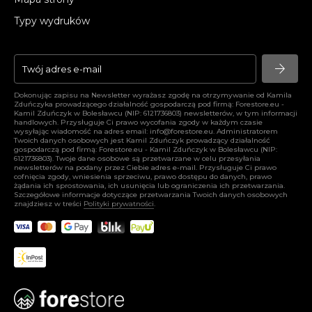
Typy wydruków
arrow_forward
arrow_forward
Dokonując zapisu na Newsletter wyrażasz zgodę na otrzymywanie od Kamila
Zduńczyka prowadzącego działalność gospodarczą pod firmą: Forestore.eu -
Kamil Zduńczyk w Bolesławcu (NIP: 6121736803) newsletterów, w tym informacji
handlowych. Przysługuje Ci prawo wycofania zgody w każdym czasie
wysyłając wiadomość na adres email:
info@forestore.eu
. Administratorem
Twoich danych osobowych jest Kamil Zduńczyk prowadzący działalność
gospodarczą pod firmą: Forestore.eu - Kamil Zduńczyk w Bolesławcu (NIP:
6121736803). Twoje dane osobowe są przetwarzane w celu przesyłania
newsletterów na podany przez Ciebie adres e-mail. Przysługuje Ci prawo
cofnięcia zgody, wniesienia sprzeciwu, prawo dostępu do danych, prawo
żądania ich sprostowania, ich usunięcia lub ograniczenia ich przetwarzania.
Szczegółowe informacje dotyczące przetwarzania Twoich danych osobowych
znajdziesz w treści
Polityki prywatności
.