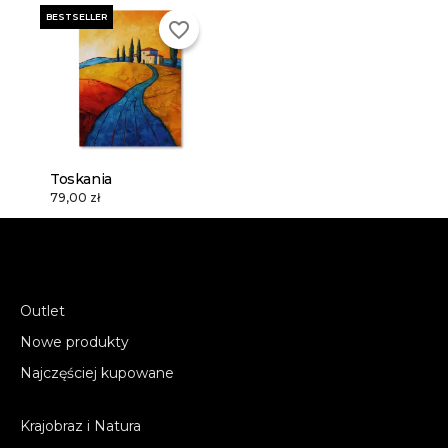
BESTSELLER
favorite_border
Toskania
79,00 zł
Outlet
Nowe produkty
Najczęściej kupowane
Krajobraz i Natura