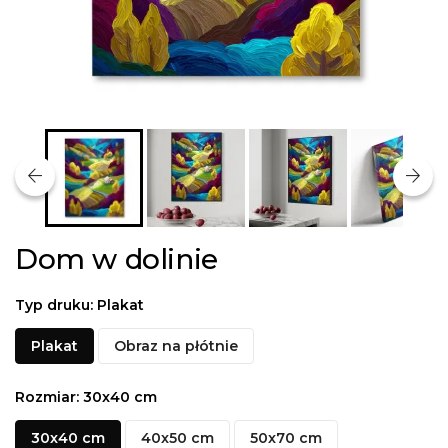
arrow_back
arrow_forward
Dom w dolinie
Typ druku: Plakat
Plakat
Obraz na płótnie
Rozmiar: 30x40 cm
30x40 cm
40x50 cm
50x70 cm