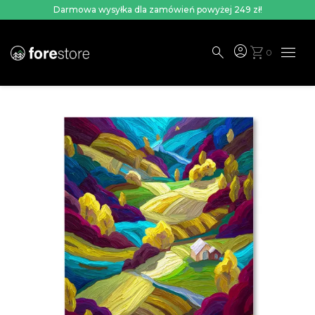
Darmowa wysyłka dla zamówień powyżej 249 zł!
menu
account_circle
search
shopping_cart
0