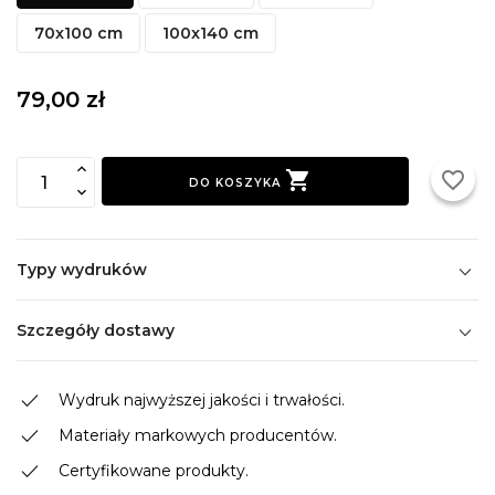
70x100 cm
100x140 cm
79,00 zł

favorite_border
DO KOSZYKA
Typy wydruków
Szczegóły dostawy
done
Wydruk najwyższej jakości i trwałości.
done
Materiały markowych producentów.
done
Certyfikowane produkty.