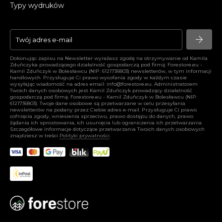
Typy wydruków
arrow_forward
arrow_forward
Dokonując zapisu na Newsletter wyrażasz zgodę na otrzymywanie od Kamila
Zduńczyka prowadzącego działalność gospodarczą pod firmą: Forestore.eu -
Kamil Zduńczyk w Bolesławcu (NIP: 6121736803) newsletterów, w tym informacji
handlowych. Przysługuje Ci prawo wycofania zgody w każdym czasie
wysyłając wiadomość na adres email:
info@forestore.eu
. Administratorem
Twoich danych osobowych jest Kamil Zduńczyk prowadzący działalność
gospodarczą pod firmą: Forestore.eu - Kamil Zduńczyk w Bolesławcu (NIP:
6121736803). Twoje dane osobowe są przetwarzane w celu przesyłania
newsletterów na podany przez Ciebie adres e-mail. Przysługuje Ci prawo
cofnięcia zgody, wniesienia sprzeciwu, prawo dostępu do danych, prawo
żądania ich sprostowania, ich usunięcia lub ograniczenia ich przetwarzania.
Szczegółowe informacje dotyczące przetwarzania Twoich danych osobowych
znajdziesz w treści
Polityki prywatności
.