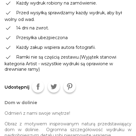
done
Każdy wydruk robiony na zamówienie.
done
Przed wysyłką sprawdzamy każdy wydruk, aby był
wolny od wad.
done
14 dni na zwrot.
done
Przesyłka ubezpieczona
done
Każdy zakup wspiera autora fotografii.
done
Ramki nie są częścią zestawu.(Wyjątek stanowi
kategoria Artist - wszystkie wydruki są oprawione w
drewniane ramy)
Udostępnij
Dom w dolinie
Odmień z nami swoje wnętrze!
Obraz z motywem inspirowanym naturą przedstawiający
dom w dolinie. Ogromna szczegółowość wydruku w
najdrobniejszym detalu robi niesamowite wrażenie.