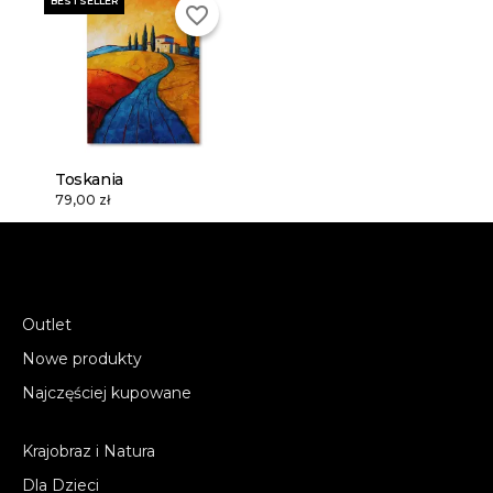
BESTSELLER
favorite_border
Toskania
79,00 zł
Outlet
Nowe produkty
Najczęściej kupowane
Krajobraz i Natura
Dla Dzieci