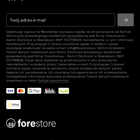
arrow_forward
arrow_forward
Dokonując zapisu na Newsletter wyrażasz zgodę na otrzymywanie od Kamila
Zduńczyka prowadzącego działalność gospodarczą pod firmą: Forestore.eu -
Kamil Zduńczyk w Bolesławcu (NIP: 6121736803) newsletterów, w tym informacji
handlowych. Przysługuje Ci prawo wycofania zgody w każdym czasie
wysyłając wiadomość na adres email:
info@forestore.eu
. Administratorem
Twoich danych osobowych jest Kamil Zduńczyk prowadzący działalność
gospodarczą pod firmą: Forestore.eu - Kamil Zduńczyk w Bolesławcu (NIP:
6121736803). Twoje dane osobowe są przetwarzane w celu przesyłania
newsletterów na podany przez Ciebie adres e-mail. Przysługuje Ci prawo
cofnięcia zgody, wniesienia sprzeciwu, prawo dostępu do danych, prawo
żądania ich sprostowania, ich usunięcia lub ograniczenia ich przetwarzania.
Szczegółowe informacje dotyczące przetwarzania Twoich danych osobowych
znajdziesz w treści
Polityki prywatności
.