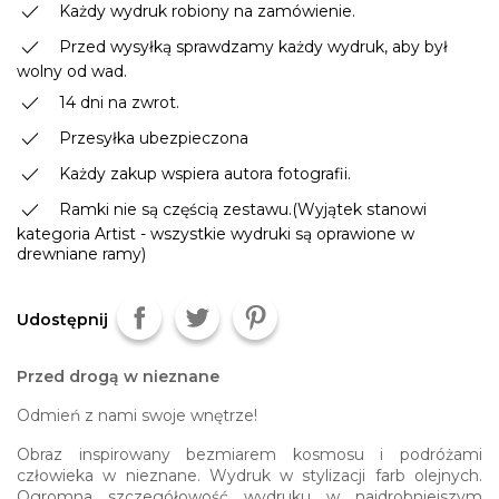
done
Każdy wydruk robiony na zamówienie.
done
Przed wysyłką sprawdzamy każdy wydruk, aby był
wolny od wad.
done
14 dni na zwrot.
done
Przesyłka ubezpieczona
done
Każdy zakup wspiera autora fotografii.
done
Ramki nie są częścią zestawu.(Wyjątek stanowi
kategoria Artist - wszystkie wydruki są oprawione w
drewniane ramy)
Udostępnij
Przed drogą w nieznane
Odmień z nami swoje wnętrze!
Obraz inspirowany bezmiarem kosmosu i podróżami
człowieka w nieznane. Wydruk w stylizacji farb olejnych.
Ogromna szczegółowość wydruku w najdrobniejszym