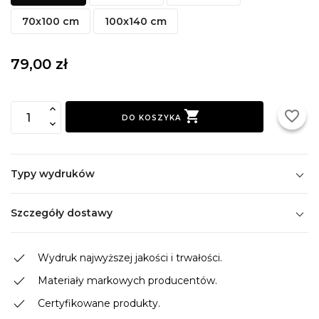
70x100 cm
100x140 cm
79,00 zł

favorite_border
DO KOSZYKA
Typy wydruków
Szczegóły dostawy
done
Wydruk najwyższej jakości i trwałości.
done
Materiały markowych producentów.
done
Certyfikowane produkty.