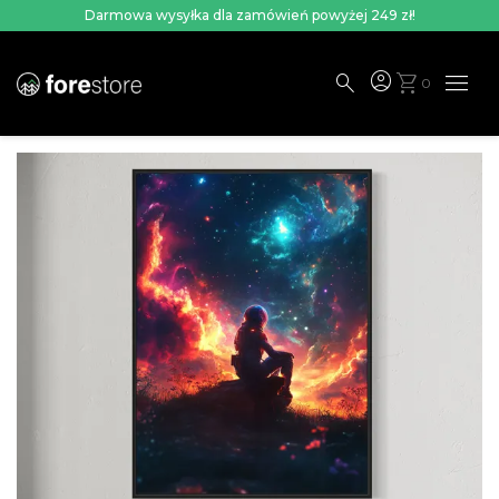
Darmowa wysyłka dla zamówień powyżej 249 zł!
menu
account_circle
search
shopping_cart
0