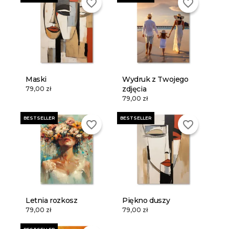
favorite_border
favorite_border
Maski
Wydruk z Twojego
zdjęcia
79,00 zł
79,00 zł
BESTSELLER
BESTSELLER
favorite_border
favorite_border
Letnia rozkosz
Piękno duszy
79,00 zł
79,00 zł