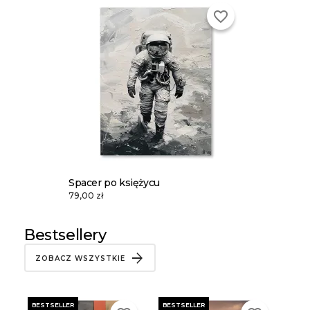
favorite_border
Spacer po księżycu
79,00 zł
Bestsellery
ZOBACZ WSZYSTKIE
BESTSELLER
BESTSELLER