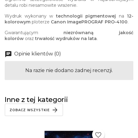
detalu robi niesamowite wrażenie.
Wydruk wykonany w
technologii pigmentowej
na
12-
kolorowym
ploterze
Canon ImagePROGRAF PRO-4100
.
Gwarantującym
niezrównaną jakość
kolorów
oraz
trwałość wydruków na lata
.
Opinie klientów (0)
Na razie nie dodano żadnej recenzji.
Inne z tej kategorii
ZOBACZ WSZYSTKIE
favorite_border