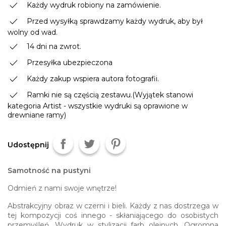
done
Każdy wydruk robiony na zamówienie.
done
Przed wysyłką sprawdzamy każdy wydruk, aby był
wolny od wad.
done
14 dni na zwrot.
done
Przesyłka ubezpieczona
done
Każdy zakup wspiera autora fotografii.
done
Ramki nie są częścią zestawu.(Wyjątek stanowi
kategoria Artist - wszystkie wydruki są oprawione w
drewniane ramy)
Udostępnij
Samotność na pustyni
Odmień z nami swoje wnętrze!
Abstrakcyjny obraz w czerni i bieli. Każdy z nas dostrzega w
tej kompozycji coś innego - skłaniającego do osobistych
przemyśleń. Wydruk w stylizacji farb olejnych. Ogromna