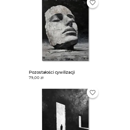
favorite_border
Pozostałości cywilizacji
79,00 zł
favorite_border