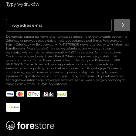
Typy wydruków
arrow_forward
arrow_forward
Dokonując zapisu na Newsletter wyrażasz zgodę na otrzymywanie od Kamila
Zduńczyka prowadzącego działalność gospodarczą pod firmą: Forestore.eu -
Kamil Zduńczyk w Bolesławcu (NIP: 6121736803) newsletterów, w tym informacji
handlowych. Przysługuje Ci prawo wycofania zgody w każdym czasie
wysyłając wiadomość na adres email:
info@forestore.eu
. Administratorem
Twoich danych osobowych jest Kamil Zduńczyk prowadzący działalność
gospodarczą pod firmą: Forestore.eu - Kamil Zduńczyk w Bolesławcu (NIP:
6121736803). Twoje dane osobowe są przetwarzane w celu przesyłania
newsletterów na podany przez Ciebie adres e-mail. Przysługuje Ci prawo
cofnięcia zgody, wniesienia sprzeciwu, prawo dostępu do danych, prawo
żądania ich sprostowania, ich usunięcia lub ograniczenia ich przetwarzania.
Szczegółowe informacje dotyczące przetwarzania Twoich danych osobowych
znajdziesz w treści
Polityki prywatności
.