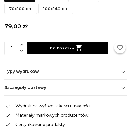
70x100 cm
100x140 cm
79,00 zł

favorite_border
DO KOSZYKA
Typy wydruków
Szczegóły dostawy
done
Wydruk najwyższej jakości i trwałości.
done
Materiały markowych producentów.
done
Certyfikowane produkty.